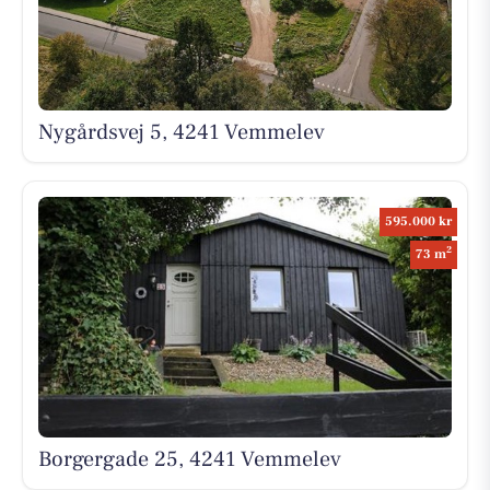
Nygårdsvej 5, 4241 Vemmelev
595.000 kr
2
73 m
Borgergade 25, 4241 Vemmelev