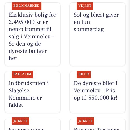
BOLIGMARKED
VEJRET
Eksklusiv bolig for
Sol og blæst giver
2.495.000 kr er
en lun
netop kommet til
sommerdag
salg i Vemmelev -
Se den og de
dyreste boliger
her
FAKTA OM
BILER
Indbrudsraten i
De dyreste biler i
Slagelse
Vemmelev - Pris
Kommune er
op til 550.000 kr!
faldet
JOBNYT
JOBNYT