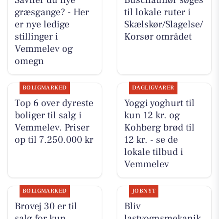
Savner du nye
Buschauffør søges
græsgange? - Her
til lokale ruter i
er nye ledige
Skælskør/Slagelse/
stillinger i
Korsør området
Vemmelev og
omegn
BOLIGMARKED
DAGLIGVARER
Top 6 over dyreste
Yoggi yoghurt til
boliger til salg i
kun 12 kr. og
Vemmelev. Priser
Kohberg brød til
op til 7.250.000 kr
12 kr. - se de
lokale tilbud i
Vemmelev
BOLIGMARKED
JOBNYT
Brovej 30 er til
Bliv
salg for kun
lastvognsmekanik