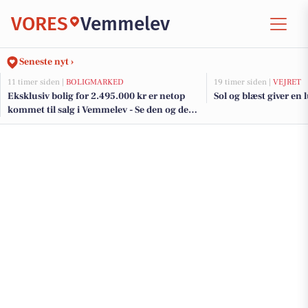
VORES
Vemmelev
Seneste nyt ›
11 timer siden |
BOLIGMARKED
19 timer siden |
VEJRET
Eksklusiv bolig for 2.495.000 kr er netop
Sol og blæst giver e
kommet til salg i Vemmelev - Se den og de
dyreste boliger her