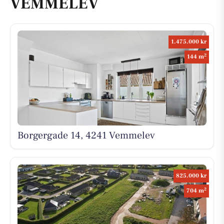
VEMMELEV
1.475.000 kr
2
144 m
Borgergade 14, 4241 Vemmelev
825.000 kr
2
704 m