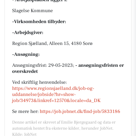
Slagelse Kommune
-Virksomheden tilbyder:
-Arbejdsgiver:
Region Sjælland, Alleen 15, 4180 Sorø
-Ansøgning:
Ansøgningsfrist: 29-05-2023;
- ansøgningsfristen er
overskredet
Ved skriftlig henvendelse:
https://www.regionsjaelland.dk/job-og-
uddannelse/jobside?hr=show-
job/34973&linkref=12570&locale=da_DK
Se mere her:
https://job.jobnet.dk/find-job/5833186
Denne artikel er skrevet af Emilie Bjergegaard og data er
automatisk hentet fra eksterne kilder, herunder JobNet.
Kilde: JobNet