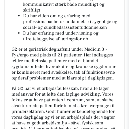
kommunikativt stærk både mundtligt og
skriftligt
Du har viden om og erfaring med
professionsbachelor uddannelse i sygepleje og
social- og sundhedsassistentuddannelsen
Du har erfaring med undervisning og
tilrettelæggelse af læringsforløb
G2 er et geriatrisk døgnafsnit under Medicin 3 -
Fys/ergo med plads til 21 patienter. ​Her indlægges
ældre medicinske patienter med et blandet
sygdomsbillede, hvor akutte og kroniske sygdomme
er kombineret med svækkelse, tab af funktionsevne
og deraf problemer med at klare sig i dagligdagen.
På G2 har vi et arbejdsfællesskab, hvor alle tager
medansvar for at løfte den faglige udvikling. Vores
fokus er at have patienten i centrum, samt at skabe
strukturerede patientforløb med sikre overgange til
primærsektoren. Godt humør er kendetegnende for
vores dagligdag og vi er en arbejdsplads der vægter
at have et godt arbejdsmiljø - såvel fysisk som
psykisk. Vi har medindflydelse på vores vagtplan, så