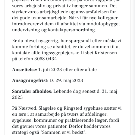
vores arbejdsliv og privatliv hænger sammen. Det
styrker vores arbejdsglæde og ansvarsfølelsen for
det gode teamsamarbejde. Når vi får nye kollegaer
introducerer vi dem til afsnittet via modulopbygget
undervisning og kontaktpersonordning.
Er du blevet nysgerrig, har spørgsmål eller måske vil
komme forbi og se afsnittet, er du velkommen til at
kontakte afdelingssygeplejerske Lisbet Kristensen
på telefon 3058 0434
Ansættelse
: 1. juli 2023 eller efter aftale
Ansøgningsfrist
: D. 29. maj 2023
Samtaler afholdes
: Løbende dog senest d. 31. maj
2023
På Næstved, Slagelse og Ringsted sygehuse sætter vi
en ære i at samarbejde på tværs af afdelinger,
sygehuse, kommuner og praktiserende læger, fordi
det gavner vores patienter. Derfor hedder vores
strategi også "Sammen er vi bedst".