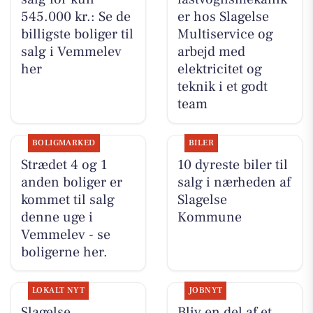
545.000 kr.: Se de
er hos Slagelse
billigste boliger til
Multiservice og
salg i Vemmelev
arbejd med
her
elektricitet og
teknik i et godt
team
BOLIGMARKED
BILER
Strædet 4 og 1
10 dyreste biler til
anden boliger er
salg i nærheden af
kommet til salg
Slagelse
denne uge i
Kommune
Vemmelev - se
boligerne her.
LOKALT NYT
JOBNYT
Slagelse
Bliv en del af et