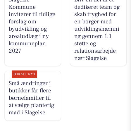
Kommune
dedikeret team og
inviterer til tidlige
skab tryghed for
forslag om
en borger med
byudvikling og
udviklingshæmni
arealudlæg i ny
ng gennem 1:1
kommuneplan
støtte og
2027
relationsarbejde
nær Slagelse
LOKALT NYT
Små ændringer i
butikker får flere
børnefamilier til
at vælge planterig
mad i Slagelse