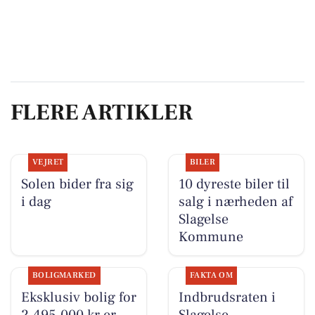
FLERE ARTIKLER
VEJRET
BILER
Solen bider fra sig
10 dyreste biler til
i dag
salg i nærheden af
Slagelse
Kommune
BOLIGMARKED
FAKTA OM
Eksklusiv bolig for
Indbrudsraten i
2.495.000 kr er
Slagelse