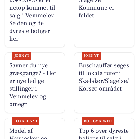
netop kommet til
Kommune er
salg i Vemmelev -
faldet
Se den og de
dyreste boliger
her
JOBNYT
JOBNYT
Savner du nye
Buschauffør søges
græsgange? - Her
til lokale ruter i
er nye ledige
Skælskør/Slagelse/
stillinger i
Korsør området
Vemmelev og
omegn
LOKALT NYT
BOLIGMARKED
Model af
Top 6 over dyreste
Havneskov og
boliger til salg i