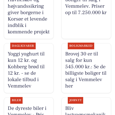
højvandssikring
Vemmelev. Priser
giver borgerne i
op til 7.250.000 kr
Korsør et levende
indblik i
kommende projekt
DAGLIGVARER
BOLIGMARKED
Yoggi yoghurt til
Brovej 30 er til
kun 12 kr. og
salg for kun
Kohberg brød til
545.000 kr.: Se de
12 kr. - se de
billigste boliger til
lokale tilbud i
salg i Vemmelev
Vemmelev
her
BILER
JOBNYT
De dyreste biler i
Bliv
Vemmelev - Pris
lastvognsmekanik