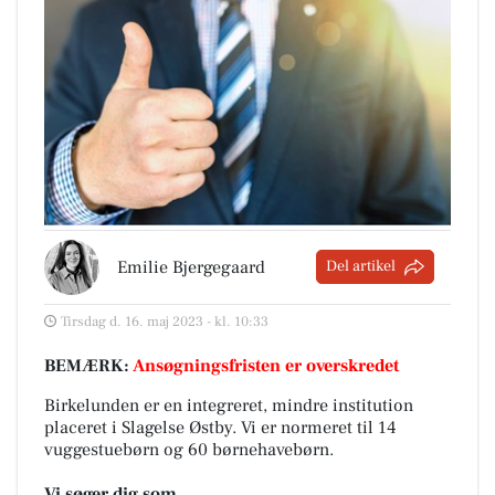
Emilie Bjergegaard
Del artikel
Tirsdag d. 16. maj 2023 - kl. 10:33
BEMÆRK:
Ansøgningsfristen er overskredet
Birkelunden er en integreret, mindre institution
placeret i Slagelse Østby. Vi er normeret til 14
vuggestuebørn og 60 børnehavebørn.
Vi søger dig som