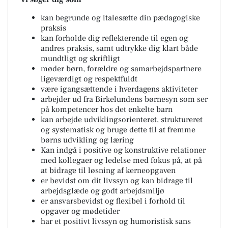
kan begrunde og italesætte din pædagogiske
praksis
kan forholde dig reflekterende til egen og
andres praksis, samt udtrykke dig klart både
mundtligt og skriftligt
møder børn, forældre og samarbejdspartnere
ligeværdigt og respektfuldt
være igangsættende i hverdagens aktiviteter
arbejder ud fra Birkelundens børnesyn som ser
på kompetencer hos det enkelte barn
kan arbejde udviklingsorienteret, struktureret
og systematisk og bruge dette til at fremme
børns udvikling og læring
Kan indgå i positive og konstruktive relationer
med kollegaer og ledelse med fokus på, at på
at bidrage til løsning af kerneopgaven
er bevidst om dit livssyn og kan bidrage til
arbejdsglæde og godt arbejdsmiljø
er ansvarsbevidst og flexibel i forhold til
opgaver og mødetider
har et positivt livssyn og humoristisk sans