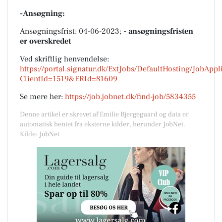
-Ansøgning:
Ansøgningsfrist: 04-06-2023;
- ansøgningsfristen
er overskredet
Ved skriftlig henvendelse:
https://portal.signatur.dk/ExtJobs/DefaultHosting/JobAppl
ClientId=1519&ERId=81609
Se mere her:
https://job.jobnet.dk/find-job/5834355
Denne artikel er skrevet af Emilie Bjergegaard og data er
automatisk hentet fra eksterne kilder, herunder JobNet.
Kilde: JobNet