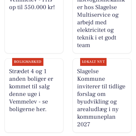
op til 550.000 kr!
er hos Slagelse
Multiservice og
arbejd med
elektricitet og
teknik i et godt
team
BOLIGMARKED
LOKALT NYT
Strædet 4 og 1
Slagelse
anden boliger er
Kommune
kommet til salg
inviterer til tidlige
denne uge i
forslag om
Vemmelev - se
byudvikling og
boligerne her.
arealudlæg i ny
kommuneplan
2027