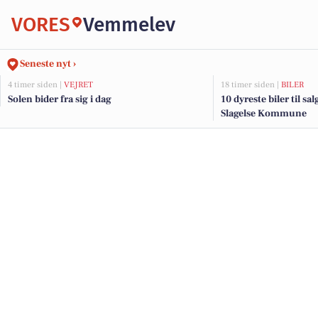
VORES
Vemmelev
Seneste nyt ›
4 timer siden |
VEJRET
18 timer siden |
BILER
Solen bider fra sig i dag
10 dyreste biler til sa
Slagelse Kommune