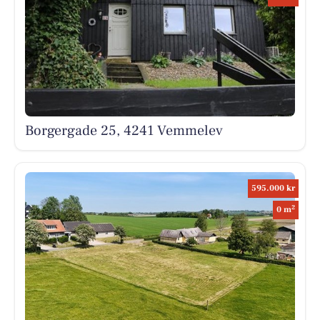
Borgergade 25, 4241 Vemmelev
595.000 kr
2
0 m