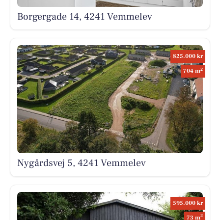
Borgergade 14, 4241 Vemmelev
825.000 kr
2
704 m
Nygårdsvej 5, 4241 Vemmelev
595.000 kr
2
73 m