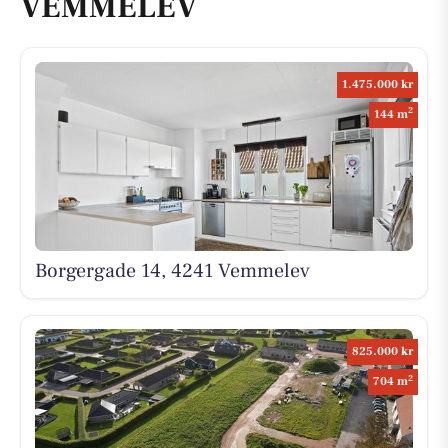
VEMMELEV
1.475.000 kr
2
144 m
Borgergade 14, 4241 Vemmelev
825.000 kr
2
704 m