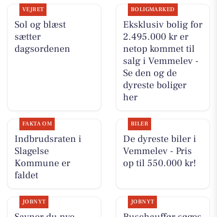
VEJRET
BOLIGMARKED
Sol og blæst
Eksklusiv bolig for
sætter
2.495.000 kr er
dagsordenen
netop kommet til
salg i Vemmelev -
Se den og de
dyreste boliger
her
FAKTA OM
BILER
Indbrudsraten i
De dyreste biler i
Slagelse
Vemmelev - Pris
Kommune er
op til 550.000 kr!
faldet
JOBNYT
JOBNYT