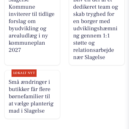
Kommune
dedikeret team og
inviterer til tidlige
skab tryghed for
forslag om
en borger med
byudvikling og
udviklingshæmni
arealudlæg i ny
ng gennem 1:1
kommuneplan
støtte og
2027
relationsarbejde
nær Slagelse
LOKALT NYT
Små ændringer i
butikker får flere
børnefamilier til
at vælge planterig
mad i Slagelse