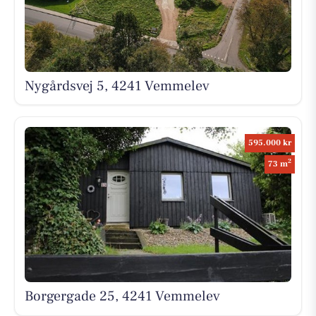
Nygårdsvej 5, 4241 Vemmelev
595.000 kr
2
73 m
Borgergade 25, 4241 Vemmelev