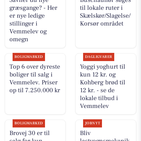
Savner du nye
Buschauffør søges
græsgange? - Her
til lokale ruter i
er nye ledige
Skælskør/Slagelse/
stillinger i
Korsør området
Vemmelev og
omegn
BOLIGMARKED
DAGLIGVARER
Top 6 over dyreste
Yoggi yoghurt til
boliger til salg i
kun 12 kr. og
Vemmelev. Priser
Kohberg brød til
op til 7.250.000 kr
12 kr. - se de
lokale tilbud i
Vemmelev
BOLIGMARKED
JOBNYT
Brovej 30 er til
Bliv
salg for kun
lastvognsmekanik