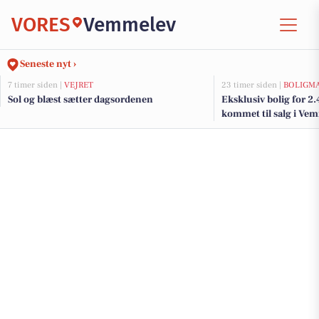
VORES
Vemmelev
Seneste nyt ›
7 timer siden |
VEJRET
23 timer siden |
BOLIGM
Sol og blæst sætter dagsordenen
Eksklusiv bolig for 2
kommet til salg i Vem
dyreste boliger her