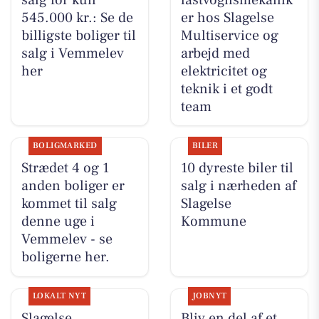
545.000 kr.: Se de
er hos Slagelse
billigste boliger til
Multiservice og
salg i Vemmelev
arbejd med
her
elektricitet og
teknik i et godt
team
BOLIGMARKED
BILER
Strædet 4 og 1
10 dyreste biler til
anden boliger er
salg i nærheden af
kommet til salg
Slagelse
denne uge i
Kommune
Vemmelev - se
boligerne her.
LOKALT NYT
JOBNYT
Slagelse
Bliv en del af et