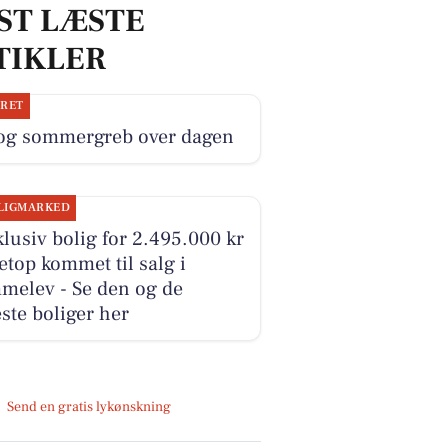
ST LÆSTE
TIKLER
JRET
 og sommergreb over dagen
LIGMARKED
lusiv bolig for 2.495.000 kr
etop kommet til salg i
melev - Se den og de
ste boliger her
Send en gratis lykønskning