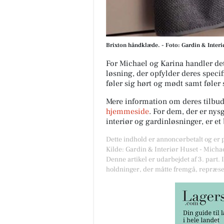
Brixton håndklæde. - Foto: Gardin & Interi
For Michael og Karina handler de
løsning, der opfylder deres specif
føler sig hørt og mødt samt føler 
Mere information om deres tilbud
hjemmeside
. For dem, der er nys
interiør og gardinløsninger, er et
Dette indhold er annoncørbetalt og er
Kilde: Gardin & Interiør Huset - Mich
Denne artikel er udarbejdet af 3. part. 
holdninger, der måtte fremgå, repræse