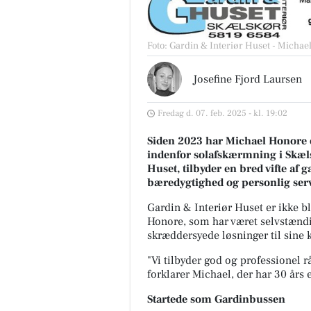
Foto: Gardin & Interiør Huset - Micha
Josefine Fjord Laursen
Fredag d. 07. feb. 2025 - kl. 19:02
Siden 2023 har Michael Honore 
indenfor solafskærmning i Skæls
Huset, tilbyder en bred vifte af 
bæredygtighed og personlig serv
Gardin & Interiør Huset er ikke b
Honore, som har været selvstændig
skræddersyede løsninger til sine 
"Vi tilbyder god og professionel 
forklarer Michael, der har 30 års 
Startede som Gardinbussen