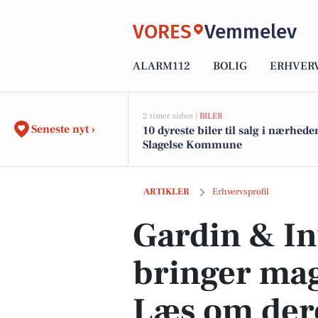
VORES
Vemmelev
ALARM112
BOLIG
ERHVER
2 timer siden |
BILER
Seneste nyt ›
10 dyreste biler til salg i nærhede
Slagelse Kommune
Gardin & Interiør Huset bringer magie
ARTIKLER
Erhvervsprofil
Gardin & In
bringer mag
Læs om dere