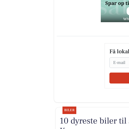
Få loka
Email
BILER
10 dyreste biler ti