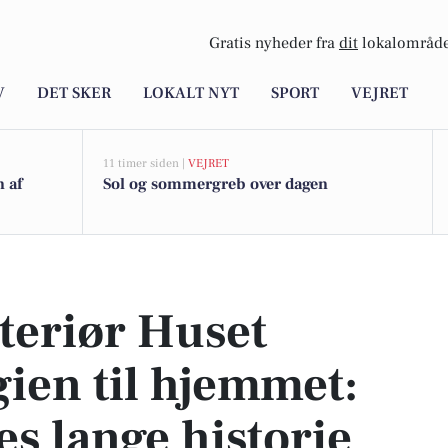
Gratis nyheder fra
dit
lokalområde
V
DET SKER
LOKALT NYT
SPORT
VEJRET
11 timer siden |
VEJRET
n af
Sol og sommergreb over dagen
n til hjemmet: Læs om deres lange historie her
teriør Huset
ien til hjemmet:
s lange historie