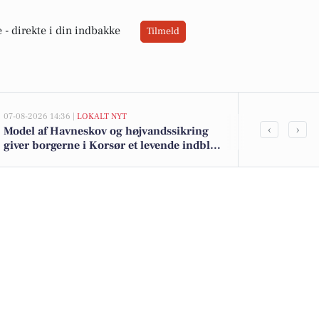
 -
direkte i din indbakke
Tilmeld
07-08-2026 14:36 |
LOKALT NYT
06-08-2026 13:0
‹
›
Model af Havneskov og højvandssikring
Eksklusiv bo
giver borgerne i Korsør et levende indblik
kommet til s
i kommende projekt
dyreste boli