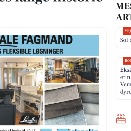
ME
AR
VE
Sol
BO
Eksk
er n
Vem
dyre