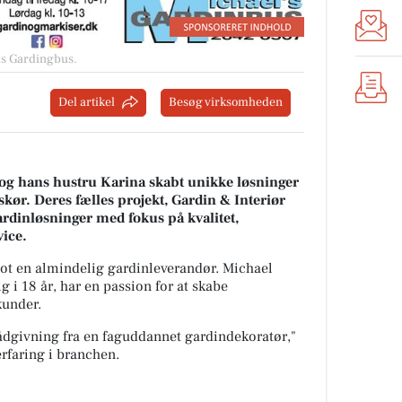
els Gardingbus
.
Del artikel
Besøg virksomheden
og hans hustru Karina skabt unikke løsninger
kør. Deres fælles projekt, Gardin & Interiør
gardinløsninger med fokus på kvalitet,
ice.
lot en almindelig gardinleverandør. Michael
 i 18 år, har en passion for at skabe
kunder.
rådgivning fra en faguddannet gardindekoratør,"
erfaring i branchen.