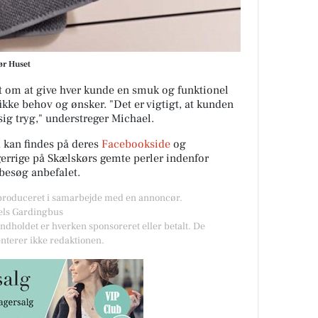
ør Huset
t om at give hver kunde en smuk og funktionel
ikke behov og ønsker. "Det er vigtigt, at kunden
sig tryg," understreger Michael.
 kan findes på deres
Facebookside
og
gerrige på Skælskørs gemte perler indenfor
 besøg anbefalet.
 produceret i samarbejde med en annoncør.
aels Gardingbus
Indholdet er hverken sponsoreret eller betalt. De
nterer ikke redaktionen.