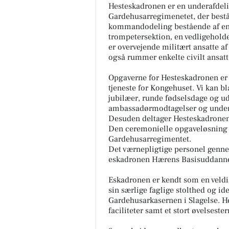
Hesteskadronen er en underafdel
Gardehusarregimenetet, der bestå
kommandodeling bestående af en
trompetersektion, en vedligeholde
er overvejende militært ansatte a
også rummer enkelte civilt ansatte
Opgaverne for Hesteskadronen er 
tjeneste for Kongehuset. Vi kan b
jubilæer, runde fødselsdage og u
ambassadørmodtagelser og unde
Desuden deltager Hesteskadronen 
Den ceremonielle opgaveløsning o
Gardehusarregimentet.
Det værnepligtige personel genne
eskadronen Hærens Basisuddanne
Eskadronen er kendt som en veldi
sin særlige faglige stolthed og ide
Gardehusarkasernen i Slagelse. He
faciliteter samt et stort øvelseste