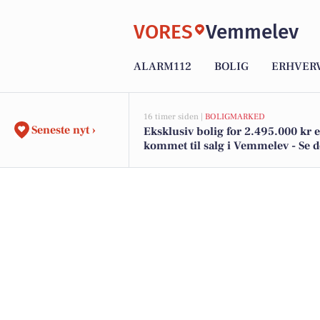
VORES
Vemmelev
ALARM112
BOLIG
ERHVER
16 timer siden |
BOLIGMARKED
Seneste nyt ›
Eksklusiv bolig for 2.495.000 kr 
kommet til salg i Vemmelev - Se 
dyreste boliger her