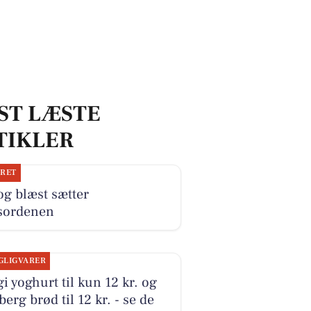
ST LÆSTE
TIKLER
JRET
og blæst sætter
sordenen
GLIGVARER
i yoghurt til kun 12 kr. og
erg brød til 12 kr. - se de