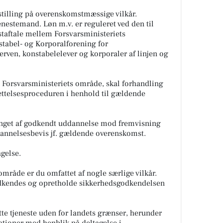
lstilling på overenskomstmæssige vilkår.
enestemand. Løn m.v. er reguleret ved den til
taftale mellem Forsvarsministeriets
tabel- og Korporalforening for
erven, konstabelelever og korporaler af linjen og
 Forsvarsministeriets område, skal forhandling
ættelsesproceduren i henhold til gældende
tinget af godkendt uddannelse mod fremvisning
annelsesbevis jf. gældende overenskomst.
agelse.
område er du omfattet af nogle særlige vilkår.
odkendes og opretholde sikkerhedsgodkendelsen
ette tjeneste uden for landets grænser, herunder