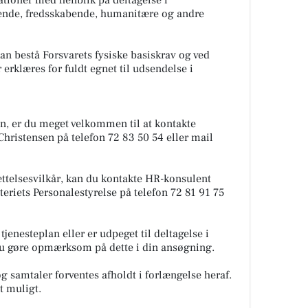
ationer med henblik på deltagelse i
rende, fredsskabende, humanitære og andre
kan bestå Forsvarets fysiske basiskrav og ved
erklæres for fuldt egnet til udsendelse i
en, er du meget velkommen til at kontakte
ristensen på telefon 72 83 50 54 eller mail
ttelsesvilkår, kan du kontakte HR-konsulent
riets Personalestyrelse på telefon 72 81 91 75
tjenesteplan eller er udpeget til deltagelse i
 du gøre opmærksom på dette i din ansøgning.
g samtaler forventes afholdt i forlængelse heraf.
st muligt.