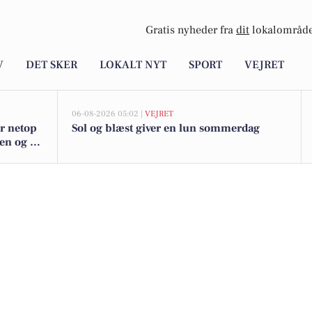
Gratis nyheder fra
dit
lokalområde
V
DET SKER
LOKALT NYT
SPORT
VEJRET
06-08-2026 05:02 |
VEJRET
er netop
Sol og blæst giver en lun sommerdag
den og de