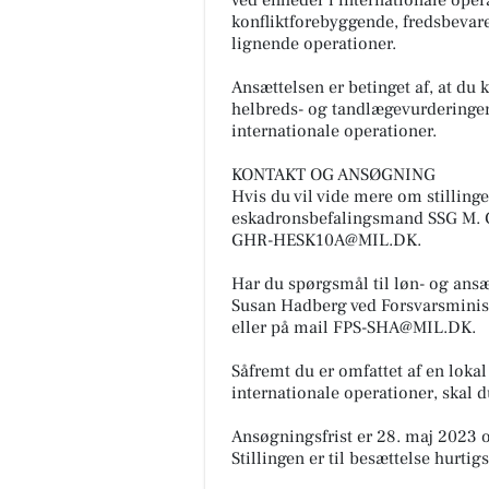
ved enheder i internationale oper
konfliktforebyggende, fredsbeva
lignende operationer.
Ansættelsen er betinget af, at du 
helbreds- og tandlægevurderinger 
internationale operationer.
KONTAKT OG ANSØGNING
Hvis du vil vide mere om stilling
eskadronsbefalingsmand SSG M. Ch
GHR-HESK10A@MIL.DK.
Har du spørgsmål til løn- og ansæ
Susan Hadberg ved Forsvarsministe
eller på mail FPS-SHA@MIL.DK.
Såfremt du er omfattet af en lokal 
internationale operationer, skal
Ansøgningsfrist er 28. maj 2023 o
Stillingen er til besættelse hurtig