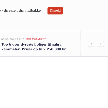
 -
direkte i din indbakke
Tilmeld
05-08-2026 13:02 |
BOLIGMARKED
02-08-2026 16:04
‹
›
Top 6 over dyreste boliger til salg i
Yoggi yoghur
Vemmelev. Priser op til 7.250.000 kr
brød til 12 kr
Vemmelev