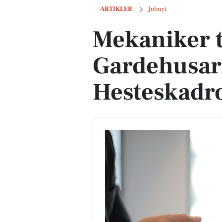
Mekaniker til Gardehusarregimentets
ARTIKLER
Jobnyt
Mekaniker t
Gardehusar
Hesteskadr