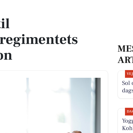
 Hesteskadron
il
regimentets
ME
on
AR
VE
Sol 
dag
DA
Yogg
Kohb