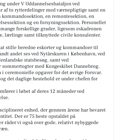
ing under V Uddannelsesbataljon ved
r af to rytterdelinger med værnepligtige samt en
 kommandosektion, en remontesektion, en
lsessektion og en forsyningssektion. Personellet
f mange forskellige grader, ligesom eskadronen
, lærlinge samt tilknyttede civile konsulenter.
at stille beredne eskorter og kommandoer til
landt andet ses ved Nytårskuren i København, ved
denlandske statsbesøg, samt ved
r sommertogter med Kongeskibet Dannebrog.
i ceremonielle opgaver for det øvrige Forsvar.
g det daglige hestehold er under chefen for
mfører i løbet af deres 12 måneder ved
lse.
sciplineret enhed, der gennem årene har bevaret
ntitet. Der er 75 heste opstaldet på
r råder vi også over gode, relativt nybyggede
rræn.