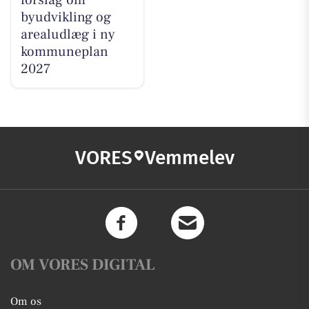
forslag om
byudvikling og
arealudlæg i ny
kommuneplan
2027
VORES
Vemmelev
OM VORES DIGITAL
Om os