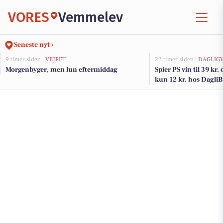
VORES
Vemmelev
Seneste nyt ›
9 timer siden |
VEJRET
22 timer siden |
DAGLIG
Morgenbyger, men lun eftermiddag
Spier PS vin til 39 kr.
kun 12 kr. hos Dagli