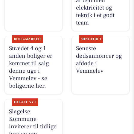
arbejd med
elektricitet og
teknik i et godt
team
BOLIGMARKED
MINDEORD
Strædet 4 og 1
Seneste
anden boliger er
dødsannoncer og
kommet til salg
afdøde i
denne uge i
Vemmelev
Vemmelev - se
boligerne her.
LOKALT NYT
Slagelse
Kommune
inviterer til tidlige