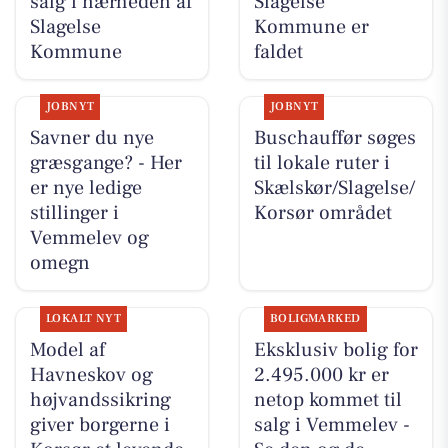
salg i nærheden af
Slagelse
Slagelse
Kommune er
Kommune
faldet
JOBNYT
JOBNYT
Savner du nye
Buschauffør søges
græsgange? - Her
til lokale ruter i
er nye ledige
Skælskør/Slagelse/
stillinger i
Korsør området
Vemmelev og
omegn
LOKALT NYT
BOLIGMARKED
Model af
Eksklusiv bolig for
Havneskov og
2.495.000 kr er
højvandssikring
netop kommet til
giver borgerne i
salg i Vemmelev -