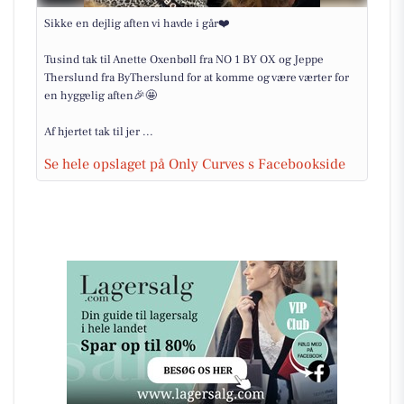
Sikke en dejlig aften vi havde i går❤️
Tusind tak til Anette Oxenbøll fra NO 1 BY OX og Jeppe
Therslund fra ByTherslund for at komme og være værter for
en hyggelig aften🎉🤩
Af hjertet tak til jer ...
Se hele opslaget på Only Curves s Facebookside