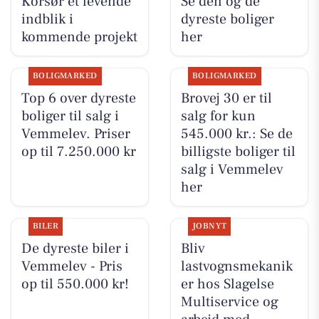
Korsør et levende
Se den og de
indblik i
dyreste boliger
kommende projekt
her
BOLIGMARKED
BOLIGMARKED
Top 6 over dyreste
Brovej 30 er til
boliger til salg i
salg for kun
Vemmelev. Priser
545.000 kr.: Se de
op til 7.250.000 kr
billigste boliger til
salg i Vemmelev
her
BILER
JOBNYT
De dyreste biler i
Bliv
Vemmelev - Pris
lastvognsmekanik
op til 550.000 kr!
er hos Slagelse
Multiservice og