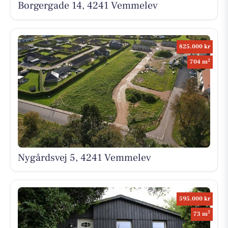
Borgergade 14, 4241 Vemmelev
825.000 kr
2
704 m
Nygårdsvej 5, 4241 Vemmelev
595.000 kr
2
73 m