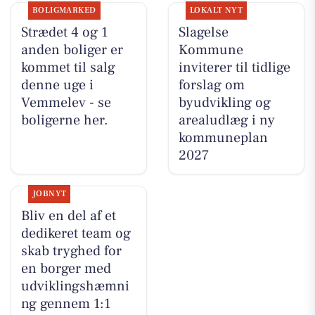
BOLIGMARKED
LOKALT NYT
Strædet 4 og 1
Slagelse
anden boliger er
Kommune
kommet til salg
inviterer til tidlige
denne uge i
forslag om
Vemmelev - se
byudvikling og
boligerne her.
arealudlæg i ny
kommuneplan
2027
JOBNYT
Bliv en del af et
dedikeret team og
skab tryghed for
en borger med
udviklingshæmni
ng gennem 1:1