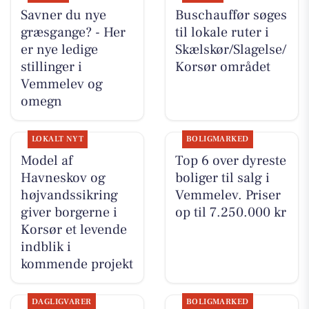
Savner du nye
Buschauffør søges
græsgange? - Her
til lokale ruter i
er nye ledige
Skælskør/Slagelse/
stillinger i
Korsør området
Vemmelev og
omegn
LOKALT NYT
BOLIGMARKED
Model af
Top 6 over dyreste
Havneskov og
boliger til salg i
højvandssikring
Vemmelev. Priser
giver borgerne i
op til 7.250.000 kr
Korsør et levende
indblik i
kommende projekt
DAGLIGVARER
BOLIGMARKED