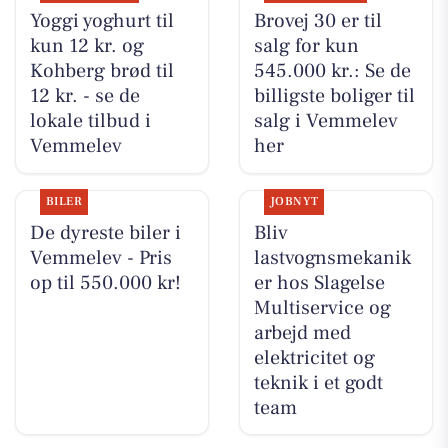
Yoggi yoghurt til
Brovej 30 er til
kun 12 kr. og
salg for kun
Kohberg brød til
545.000 kr.: Se de
12 kr. - se de
billigste boliger til
lokale tilbud i
salg i Vemmelev
Vemmelev
her
BILER
JOBNYT
De dyreste biler i
Bliv
Vemmelev - Pris
lastvognsmekanik
op til 550.000 kr!
er hos Slagelse
Multiservice og
arbejd med
elektricitet og
teknik i et godt
team