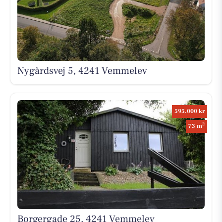
Nygårdsvej 5, 4241 Vemmelev
595.000 kr
2
73 m
Borgergade 25, 4241 Vemmelev