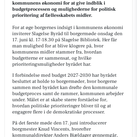
kommunens økonomi for at give indblik i
budgetprocessen og mulighederne for politisk
prioritering af fællesskabets midler.
For at øge borgernes indsigt i kommunens økonomi
inviterer Slagelse Byråd til borgermøde onsdag den
17. juni kl. 17-18.30 på Slagelse Bibliotek. Her får
man mulighed for at blive klogere på, hvor
kommunens midler stammer fra, hvordan
budgetterne er sammensat, og hvilke
prioriteringsmuligheder byrådet har.
I forbindelse med budget 2027-2030 har byrådet
besluttet at holde to borgermøder, hvor borgerne
sammen med byrådet kan drøfte den kommunale
budgetproces samt de rammer, kommunen arbejder
under. Målet er at skabe større forståelse for,
hvordan politiske prioriteringer bliver til og at
engagere flere i de demokratiske processer.
På det første møde den 17. juni introducerer
borgmester Knud Vincents, hvorefter
kommunaldirektør Anders Bjældager gennemgår,