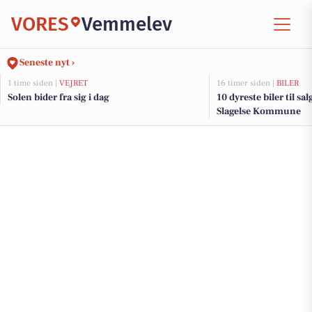
VORES
Vemmelev
Seneste nyt ›
1 time siden |
VEJRET
16 timer siden |
BILER
Solen bider fra sig i dag
10 dyreste biler til sa
Slagelse Kommune