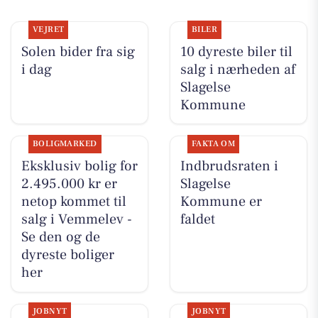
VEJRET
BILER
Solen bider fra sig
10 dyreste biler til
i dag
salg i nærheden af
Slagelse
Kommune
BOLIGMARKED
FAKTA OM
Eksklusiv bolig for
Indbrudsraten i
2.495.000 kr er
Slagelse
netop kommet til
Kommune er
salg i Vemmelev -
faldet
Se den og de
dyreste boliger
her
JOBNYT
JOBNYT