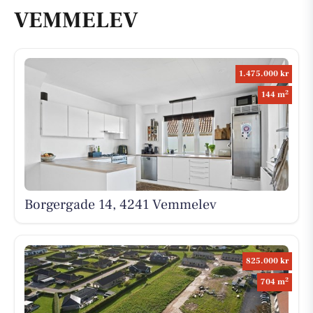
VEMMELEV
1.475.000 kr
2
144 m
Borgergade 14, 4241 Vemmelev
825.000 kr
2
704 m