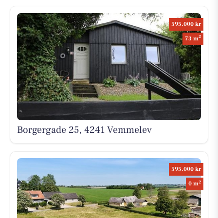
595.000 kr
2
73 m
Borgergade 25, 4241 Vemmelev
595.000 kr
2
0 m