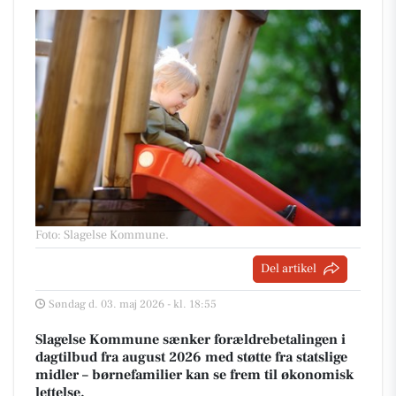
Foto: Slagelse Kommune
.
Del artikel
Søndag d. 03. maj 2026 - kl. 18:55
Slagelse Kommune sænker forældrebetalingen i
dagtilbud fra august 2026 med støtte fra statslige
midler – børnefamilier kan se frem til økonomisk
lettelse.