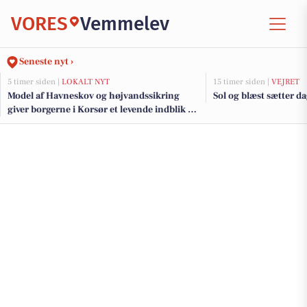
VORES
Vemmelev
Seneste nyt ›
5 timer siden |
LOKALT NYT
15 timer siden |
VEJRET
Model af Havneskov og højvandssikring
Sol og blæst sætter 
giver borgerne i Korsør et levende indblik i
kommende projekt