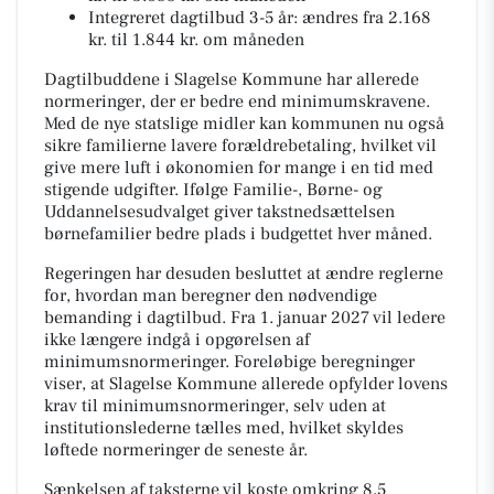
Integreret dagtilbud 3-5 år: ændres fra 2.168
kr. til 1.844 kr. om måneden
Dagtilbuddene i Slagelse Kommune har allerede
normeringer, der er bedre end minimumskravene.
Med de nye statslige midler kan kommunen nu også
sikre familierne lavere forældrebetaling, hvilket vil
give mere luft i økonomien for mange i en tid med
stigende udgifter. Ifølge Familie-, Børne- og
Uddannelsesudvalget giver takstnedsættelsen
børnefamilier bedre plads i budgettet hver måned.
Regeringen har desuden besluttet at ændre reglerne
for, hvordan man beregner den nødvendige
bemanding i dagtilbud. Fra 1. januar 2027 vil ledere
ikke længere indgå i opgørelsen af
minimumsnormeringer. Foreløbige beregninger
viser, at Slagelse Kommune allerede opfylder lovens
krav til minimumsnormeringer, selv uden at
institutionslederne tælles med, hvilket skyldes
løftede normeringer de seneste år.
Sænkelsen af taksterne vil koste omkring 8,5