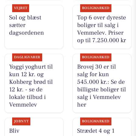
VEJRET
BOLIGMARKED
Sol og blæst
Top 6 over dyreste
sætter
boliger til salg i
dagsordenen
Vemmelev. Priser
op til 7.250.000 kr
DAGLIGVARER
BOLIGMARKED
Yoggi yoghurt til
Brovej 30 er til
kun 12 kr. og
salg for kun
Kohberg brød til
545.000 kr.: Se de
12 kr. - se de
billigste boliger til
lokale tilbud i
salg i Vemmelev
Vemmelev
her
JOBNYT
BOLIGMARKED
Bliv
Strædet 4 og 1