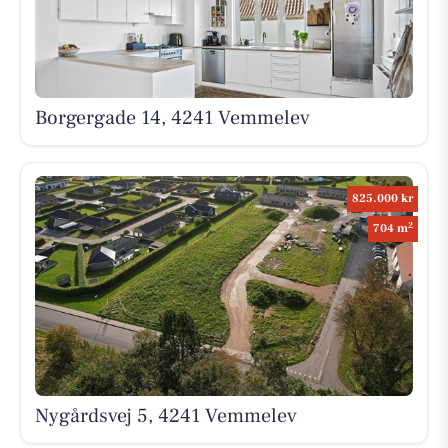
Borgergade 14, 4241 Vemmelev
825.000 kr
2
704 m
Nygårdsvej 5, 4241 Vemmelev