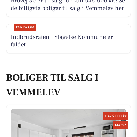
Brovej 30 er til salg for kun 545.000 kr.: Se
de billigste boliger til salg i Vemmelev her
FAKTA OM
Indbrudsraten i Slagelse Kommune er
faldet
BOLIGER TIL SALG I
VEMMELEV
1.475.000 kr
2
144 m