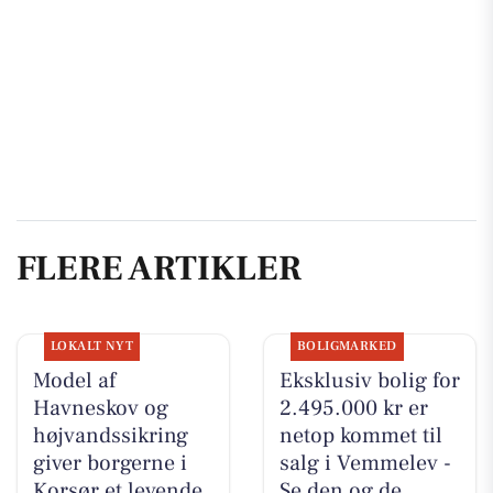
FLERE ARTIKLER
LOKALT NYT
BOLIGMARKED
Model af
Eksklusiv bolig for
Havneskov og
2.495.000 kr er
højvandssikring
netop kommet til
giver borgerne i
salg i Vemmelev -
Korsør et levende
Se den og de