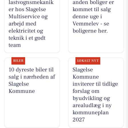
lastvognsmekanik
anden boliger er
er hos Slagelse
kommet til salg
Multiservice og
denne uge i
arbejd med
Vemmelev - se
elektricitet og
boligerne her.
teknik i et godt
team
BILER
LOKALT NYT
10 dyreste biler til
Slagelse
salg i nærheden af
Kommune
Slagelse
inviterer til tidlige
Kommune
forslag om
byudvikling og
arealudlæg i ny
kommuneplan
2027