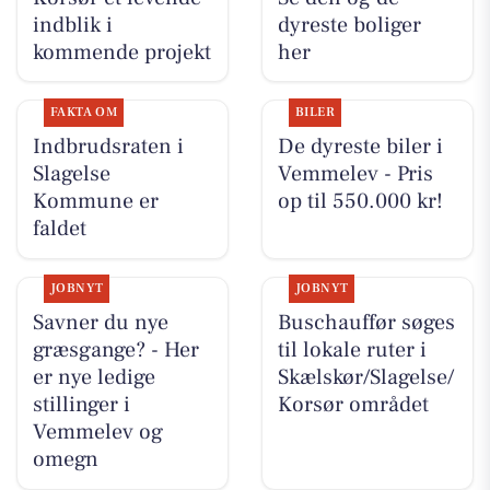
indblik i
dyreste boliger
kommende projekt
her
FAKTA OM
BILER
Indbrudsraten i
De dyreste biler i
Slagelse
Vemmelev - Pris
Kommune er
op til 550.000 kr!
faldet
JOBNYT
JOBNYT
Savner du nye
Buschauffør søges
græsgange? - Her
til lokale ruter i
er nye ledige
Skælskør/Slagelse/
stillinger i
Korsør området
Vemmelev og
omegn