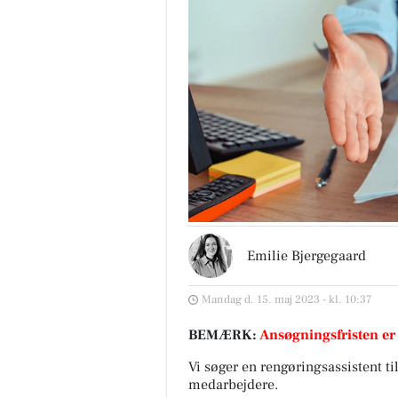
Emilie Bjergegaard
Mandag d. 15. maj 2023 - kl. 10:37
BEMÆRK:
Ansøgningsfristen er
Vi søger en rengøringsassistent t
medarbejdere.