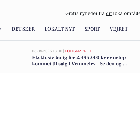
Gratis nyheder fra
dit
lokalområde
V
DET SKER
LOKALT NYT
SPORT
VEJRET
06-08-2026 13:00 |
BOLIGMARKED
Eksklusiv bolig for 2.495.000 kr er netop
kommet til salg i Vemmelev - Se den og de
dyreste boliger her