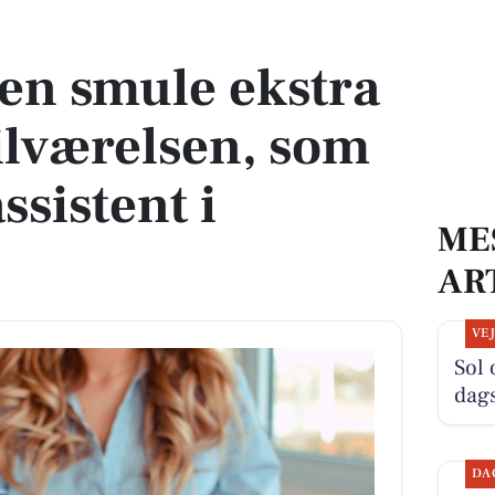
e tilværelsen, som rengøringsassistent i Slagelse?
 en smule ekstra
tilværelsen, som
ssistent i
ME
AR
VE
Sol 
dag
DA