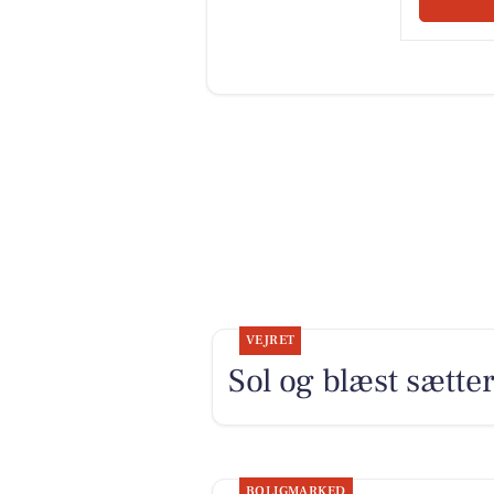
VEJRET
Sol og blæst sætt
BOLIGMARKED