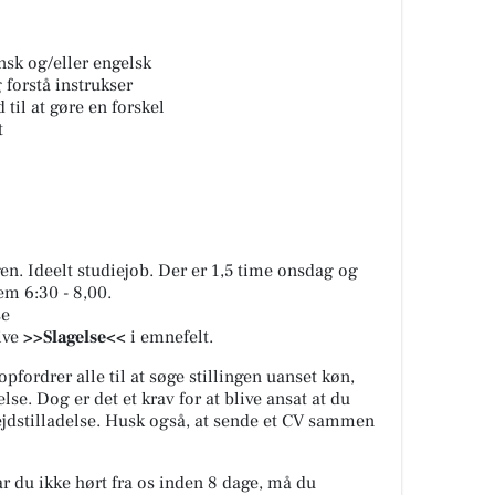
ansk og/eller engelsk
 forstå instrukser
 til at gøre en forskel
t
en. Ideelt studiejob. Der er 1,5 time onsdag og
em 6:30 - 8,00.
se
ive
>>Slagelse
<<
i emnefelt.
fordrer alle til at søge stillingen uanset køn,
else. Dog er det et krav for at blive ansat at du
dstilladelse. Husk også, at sende et CV sammen
Har du ikke hørt fra os inden 8 dage, må du