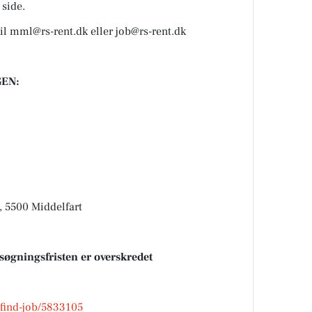
 side.
il mml@rs-rent.dk eller job@rs-rent.dk
EN:
, 5500 Middelfart
nsøgningsfristen er overskredet
k/find-job/5833105