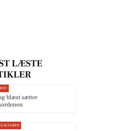
ST LÆSTE
TIKLER
JRET
og blæst sætter
sordenen
GLIGVARER