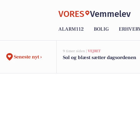
VORES
Vemmelev
ALARM112
BOLIG
ERHVER
9 timer siden |
VEJRET
Seneste nyt ›
Sol og blæst sætter dagsordenen