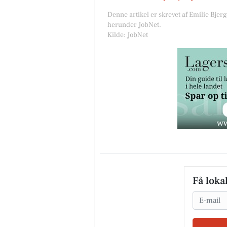
Denne artikel er skrevet af Emilie Bjer
herunder JobNet.
Kilde: JobNet
Få loka
Email