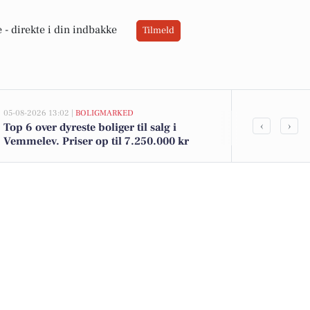
 -
direkte i din indbakke
Tilmeld
05-08-2026 13:02 |
BOLIGMARKED
02-08-2026 16:04
‹
›
Top 6 over dyreste boliger til salg i
Yoggi yoghur
Vemmelev. Priser op til 7.250.000 kr
brød til 12 kr
Vemmelev