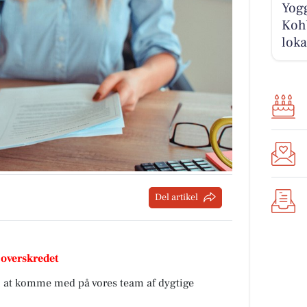
Yogg
Kohb
loka
Del artikel
 overskredet
il at komme med på vores team af dygtige