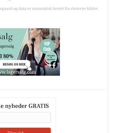
gegaard og data er automatisk hentet fra eksterne kilder,
le nyheder GRATIS