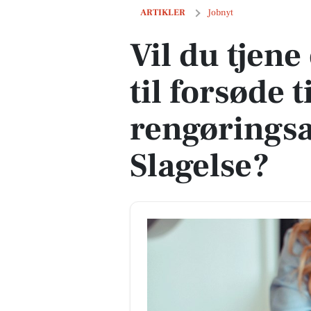
Vil du tjene en smule ekstra til forsød
ARTIKLER
Jobnyt
Vil du tjene
til forsøde 
rengøringsa
Slagelse?