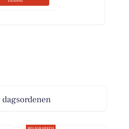
Tilmeld
er dagsordenen
BOLIGMARKED