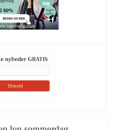
le nyheder GRATIS
Tilmeld
r en lun sommerdag