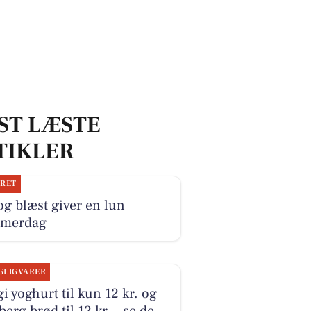
ST LÆSTE
TIKLER
JRET
og blæst giver en lun
merdag
GLIGVARER
i yoghurt til kun 12 kr. og
erg brød til 12 kr. - se de