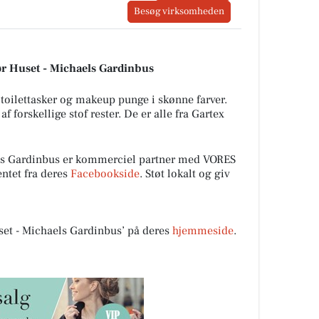
Besøg virksomheden
iør Huset - Michaels Gardinbus
e toilettasker og makeup punge i skønne farver.
af forskellige stof rester. De er alle fra Gartex
els Gardinbus er kommerciel partner med VORES
ntet fra deres
Facebookside
. Støt lokalt og giv
et - Michaels Gardinbus’ på deres
hjemmeside
.