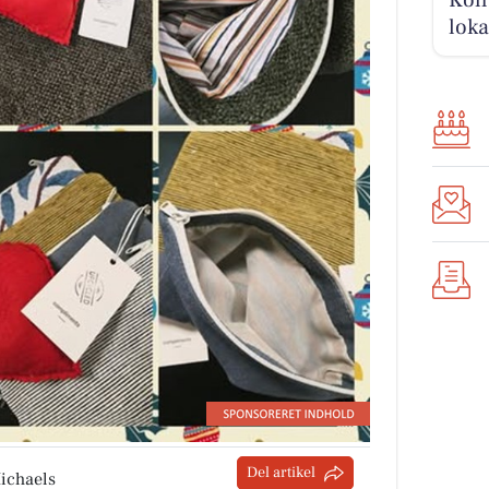
loka
Del artikel
Michaels