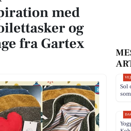
piration med
oilettasker og
e fra Gartex
ME
AR
VE
Sol 
som
DA
Yogg
Kohb