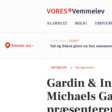
VORES
Vemmelev
ALARM112
BOLIG
ERHVER
1 time siden |
VEJRET
Seneste nyt ›
Sol og blæst giver en lun sommer
Gardin & Interiør Huset - Michaels Ga
ARTIKLER
Opslagstavlen
Gardin & In
Michaels G
præsentere