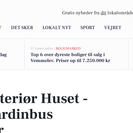
Gratis nyheder fra
dit
lokalområde
V
DET SKER
LOKALT NYT
SPORT
VEJRET
17 timer siden |
BOLIGMARKED
dag
Top 6 over dyreste boliger til salg i
Vemmelev. Priser op til 7.250.000 kr
rdinbus præsenterer julegaveinspiration med upcyclede toilettasker og makeup
teriør Huset -
ardinbus
r