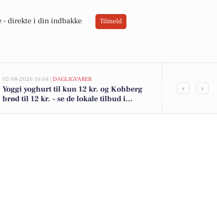
 -
direkte i din indbakke
Tilmeld
02-08-2026 16:04 |
DAGLIGVARER
02-08-2026 10:01
‹
›
Yoggi yoghurt til kun 12 kr. og Kohberg
Brovej 30 er 
brød til 12 kr. - se de lokale tilbud i
de billigste 
Vemmelev
punge fra Gartex A/S