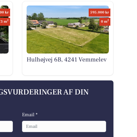
00 kr
595.000 kr
2
2
73 m
0 m
Hulhøjvej 6B, 4241 Vemmelev
LGSVURDERINGER AF DIN
Email *