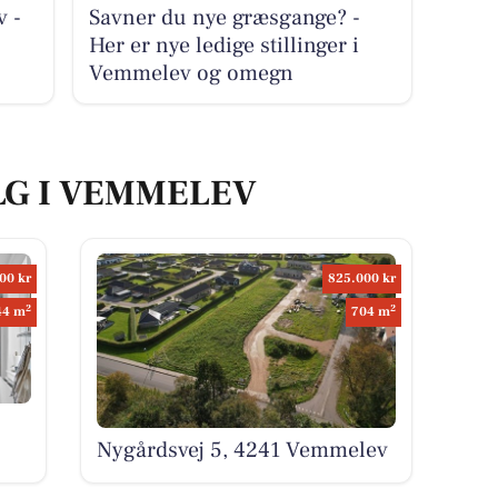
v -
Savner du nye græsgange? -
Her er nye ledige stillinger i
Vemmelev og omegn
LG I VEMMELEV
00 kr
825.000 kr
2
2
44 m
704 m
Nygårdsvej 5, 4241 Vemmelev