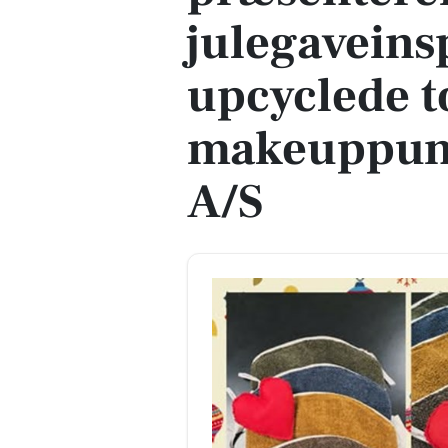
julegaveins
upcyclede t
makeuppung
A/S