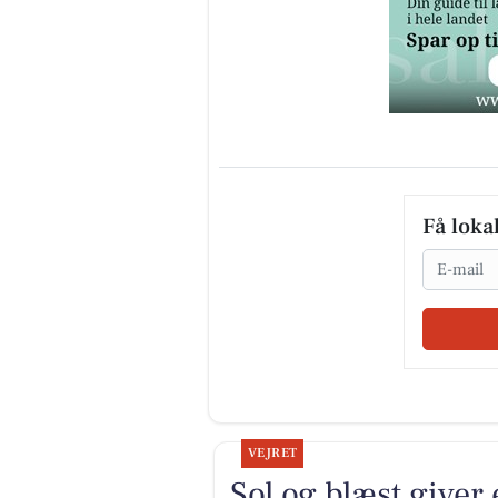
Få loka
Email
VEJRET
Sol og blæst give