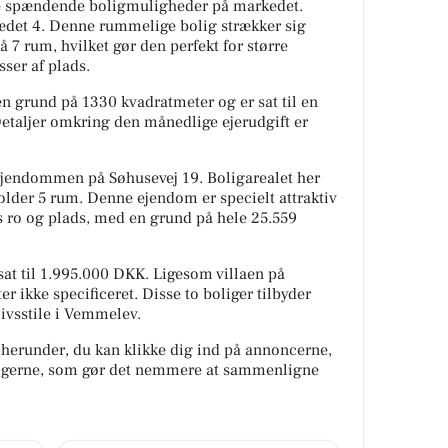
e spændende boligmuligheder på markedet.
rædet 4. Denne rummelige bolig strækker sig
 7 rum, hvilket gør den perfekt for større
ser af plads.
en grund på 1330 kvadratmeter og er sat til en
taljer omkring den månedlige ejerudgift er
dejendommen på Søhusevej 19. Boligarealet her
lder 5 rum. Denne ejendom er specielt attraktiv
s ro og plads, med en grund på hele 25.559
at til 1.995.000 DKK. Ligesom villaen på
er ikke specificeret. Disse to boliger tilbyder
livsstile i Vemmelev.
 herunder, du kan klikke dig ind på annoncerne,
oligerne, som gør det nemmere at sammenligne