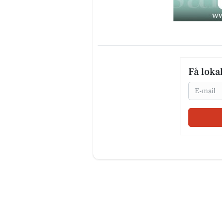
Få loka
Email