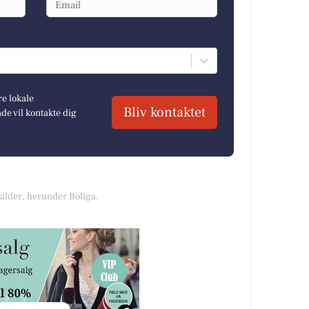
re lokale
Bliv kontaktet
e vil kontakte dig
kilder, herunder Boliga.