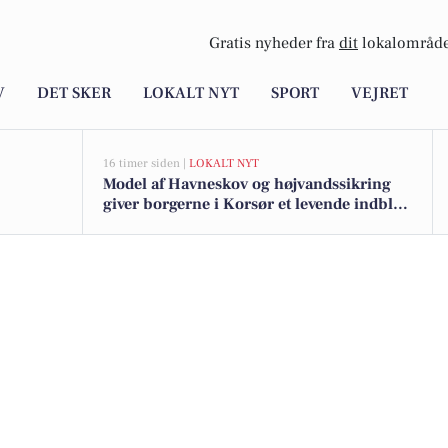
Gratis nyheder fra
dit
lokalområde
V
DET SKER
LOKALT NYT
SPORT
VEJRET
16 timer siden |
LOKALT NYT
Model af Havneskov og højvandssikring
giver borgerne i Korsør et levende indblik
i kommende projekt