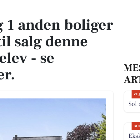
 til salg denne uge i Vemmelev - se boligerne her.
g 1 anden boliger
il salg denne
lev - se
ME
er.
AR
VE
Sol
BO
Eksk