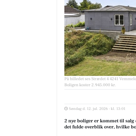
På billedet ses Strædet 4 4241 Vemmelev
Boligen koster 2.945.000 kr.
Søndag d. 12. jul. 2026 - kl. 13:01
2 nye boliger er kommet til salg
det fulde overblik over, hvilke b