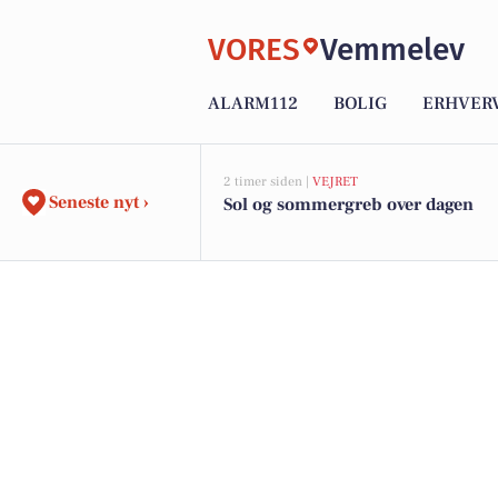
VORES
Vemmelev
ALARM112
BOLIG
ERHVER
2 timer siden |
VEJRET
Seneste nyt ›
Sol og sommergreb over dagen