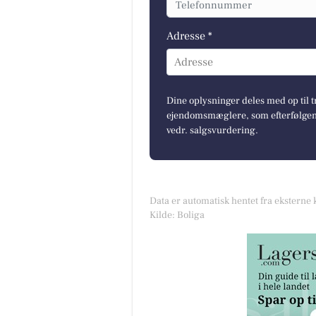
Adresse *
Adresse
Dine oplysninger deles med op til t
ejendomsmæglere, som efterfølgend
vedr. salgsvurdering.
Data er automatisk hentet fra eksterne 
Kilde: Boliga