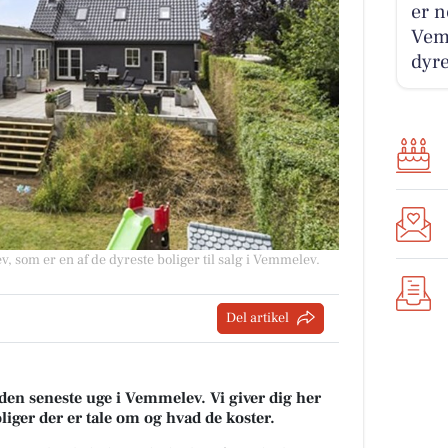
er n
Vem
dyre
, som er en af de dyreste boliger til salg i Vemmelev.
Del artikel
 den seneste uge i Vemmelev. Vi giver dig her
oliger der er tale om og hvad de koster.