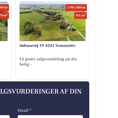
00 kr
1.995.000 kr
2
2
29 m
161 m
Søhusevej 19 4241 Vemmelev
Få gratis salgsvurdering på din
bolig ›
ALGSVURDERINGER AF DIN
Email *