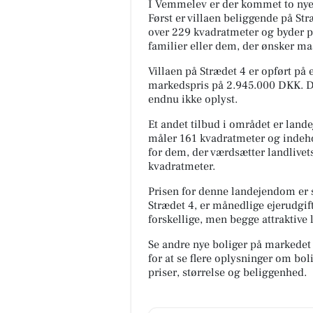
I Vemmelev er der kommet to ny
Først er villaen beliggende på St
over 229 kvadratmeter og byder på
familier eller dem, der ønsker mas
Villaen på Strædet 4 er opført på 
markedspris på 2.945.000 DKK. De
endnu ikke oplyst.
Et andet tilbud i området er lan
måler 161 kvadratmeter og indeho
for dem, der værdsætter landlivet
kvadratmeter.
Prisen for denne landejendom er s
Strædet 4, er månedlige ejerudgift
forskellige, men begge attraktive 
Se andre nye boliger på markedet
for at se flere oplysninger om b
priser, størrelse og beliggenhed.