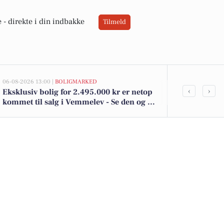
 -
direkte i din indbakke
Tilmeld
06-08-2026 13:00 |
BOLIGMARKED
05-08-2026 13:02
‹
›
Eksklusiv bolig for 2.495.000 kr er netop
Top 6 over dy
kommet til salg i Vemmelev - Se den og de
Vemmelev. Pr
dyreste boliger her