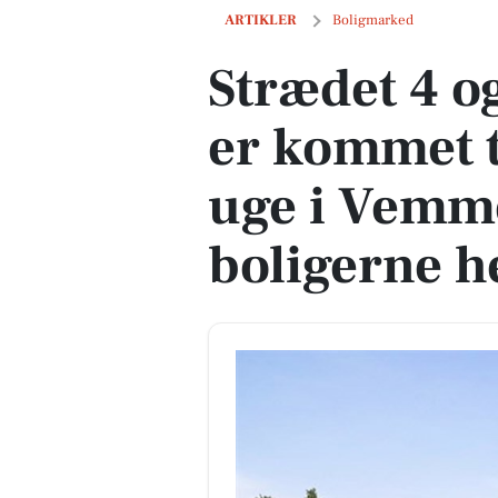
Strædet 4 og 1 anden boliger er kommet
ARTIKLER
Boligmarked
Strædet 4 o
er kommet t
uge i Vemme
boligerne h