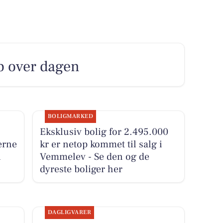
b over dagen
BOLIGMARKED
Eksklusiv bolig for 2.495.000
erne
kr er netop kommet til salg i
i
Vemmelev - Se den og de
dyreste boliger her
DAGLIGVARER