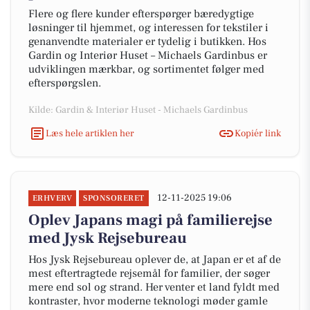
Flere og flere kunder efterspørger bæredygtige
løsninger til hjemmet, og interessen for tekstiler i
genanvendte materialer er tydelig i butikken. Hos
Gardin og Interiør Huset – Michaels Gardinbus er
udviklingen mærkbar, og sortimentet følger med
efterspørgslen.
Kilde: Gardin & Interiør Huset - Michaels Gardinbus
Læs hele artiklen her
Kopiér link
12-11-2025 19:06
ERHVERV
SPONSORERET
Oplev Japans magi på familierejse
med Jysk Rejsebureau
Hos Jysk Rejsebureau oplever de, at Japan er et af de
mest eftertragtede rejsemål for familier, der søger
mere end sol og strand. Her venter et land fyldt med
kontraster, hvor moderne teknologi møder gamle