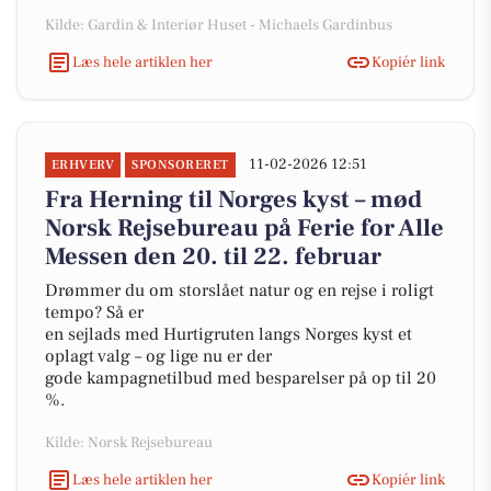
Kilde: Gardin & Interiør Huset - Michaels Gardinbus
Læs hele artiklen her
Kopiér link
11-02-2026 12:51
ERHVERV
SPONSORERET
Fra Herning til Norges kyst – mød
Norsk Rejsebureau på Ferie for Alle
Messen den 20. til 22. februar
Drømmer du om storslået natur og en rejse i roligt
tempo? Så er
en sejlads med Hurtigruten langs Norges kyst et
oplagt valg – og lige nu er der
gode kampagnetilbud med besparelser på op til 20
%.
Kilde: Norsk Rejsebureau
Læs hele artiklen her
Kopiér link