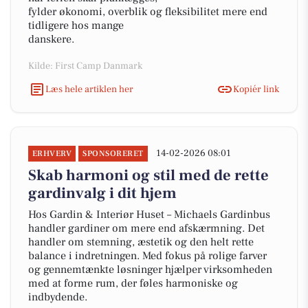
fylder økonomi, overblik og fleksibilitet mere end
tidligere hos mange
danskere.
Kilde: First Camp Danmark
Læs hele artiklen her
Kopiér link
14-02-2026 08:01
ERHVERV
SPONSORERET
Skab harmoni og stil med de rette
gardinvalg i dit hjem
Hos Gardin & Interiør Huset – Michaels Gardinbus
handler gardiner om mere end afskærmning. Det
handler om stemning, æstetik og den helt rette
balance i indretningen. Med fokus på rolige farver
og gennemtænkte løsninger hjælper virksomheden
med at forme rum, der føles harmoniske og
indbydende.