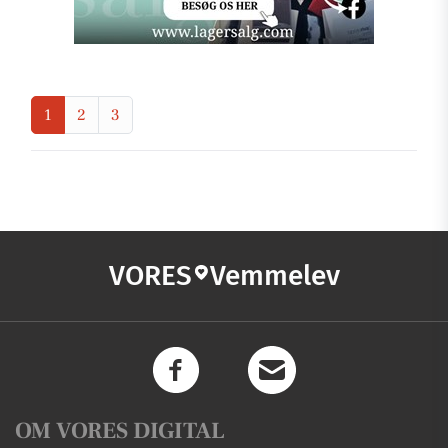
1
2
3
VORES
Vemmelev
OM VORES DIGITAL