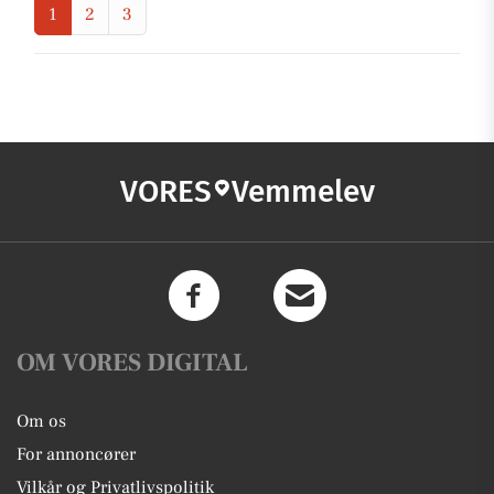
1
2
3
VORES
Vemmelev
OM VORES DIGITAL
Om os
For annoncører
Vilkår og Privatlivspolitik