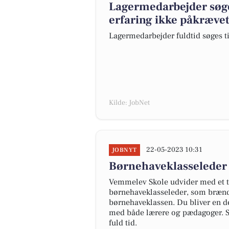
Lagermedarbejder søge
erfaring ikke påkrævet
Lagermedarbejder fuldtid søges t
Kilde: JobNet
22-05-2023 10:31
JOBNYT
Børnehaveklasseleder 
Vemmelev Skole udvider med et tr
børnehaveklasseleder, som brænd
børnehaveklassen. Du bliver en d
med både lærere og pædagoger. Sti
fuld tid.