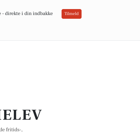
 -
direkte i din indbakke
Tilmeld
MELEV
 fritids-,