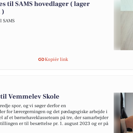
s til SAMS hovedlager ( lager
 )
il SAMS
Kopiér link
til Vemmelev Skole
edje spor, og vi søger derfor en
er for lærergerningen og det pædagogiske arbejde i
el af et børnehaveklasseteam på tre, der samarbejder
llingen er til besættelse pr. 1. august 2023 og er på