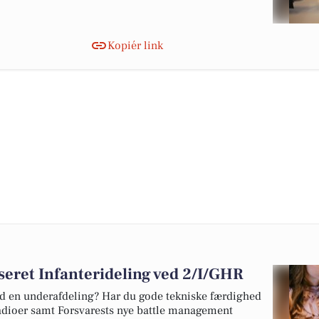
Kopiér link
seret Infanterideling ved 2/I/GHR
ed en underafdeling? Har du gode tekniske færdighed
adioer samt Forsvarests nye battle management