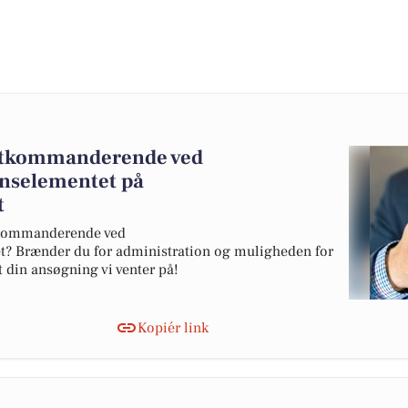
stkommanderende ved
onselementet på
t
tkommanderende ved
t? Brænder du for administration og muligheden for
t din ansøgning vi venter på!
Kopiér link