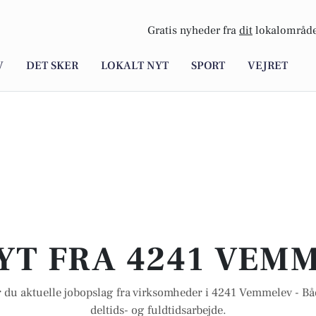
Gratis nyheder fra
dit
lokalområde
V
DET SKER
LOKALT NYT
SPORT
VEJRET
YT FRA 4241 VEM
r du aktuelle jobopslag fra virksomheder i 4241 Vemmelev - Både
deltids- og fuldtidsarbejde.