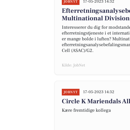
17-05-2023 14:32
JOBNYT
Efterretningsanalyseb
Multinational Division
Interesserer du dig for modstander
efterretningstjeneste i et interna
er mange bolde i luften? Multinat
efterretningsanalysebefalingsmand 
Cell (ASAC)/G2.
Kilde: JobNet
17-05-2023 14:32
JOBNYT
Circle K Mariendals All
Kære fremtidige kollega