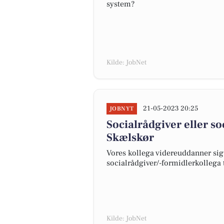
system?
Kilde: JobNet
21-05-2023 20:25
JOBNYT
Socialrådgiver eller s
Skælskør
Vores kollega videreuddanner sig
socialrådgiver/-formidlerkollega 
Kilde: JobNet