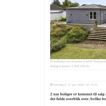
På billedet ses Strædet 4 4241 Vemmelev
Boligen koster 2.945.000 kr.
Søndag d. 12. jul. 2026 - kl. 13:01
2 nye boliger er kommet til salg
det fulde overblik over, hvilke b