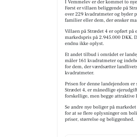
I Vemmelev er der kommet to ny
Først er villaen beliggende på St
over 229 kvadratmeter og byder på
familier eller dem, der ønsker mas
Villaen på Strædet 4 er opført på 
markedspris på 2.945.000 DKK. De
endnu ikke oplyst.
Et andet tilbud i området er lan
måler 161 kvadratmeter og indeho
for dem, der værdsætter landlivet
kvadratmeter.
Prisen for denne landejendom er s
Strædet 4, er månedlige ejerudgift
forskellige, men begge attraktive 
Se andre nye boliger på markedet
for at se flere oplysninger om b
priser, størrelse og beliggenhed.