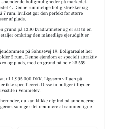
e spændende boligmuligheder på markedet.
rædet 4. Denne rummelige bolig strækker sig
 7 rum, hvilket gør den perfekt for større
ser af plads.
en grund på 1330 kvadratmeter og er sat til en
taljer omkring den månedlige ejerudgift er
dejendommen på Søhusevej 19. Boligarealet her
lder 5 rum. Denne ejendom er specielt attraktiv
s ro og plads, med en grund på hele 25.559
at til 1.995.000 DKK. Ligesom villaen på
er ikke specificeret. Disse to boliger tilbyder
livsstile i Vemmelev.
 herunder, du kan klikke dig ind på annoncerne,
oligerne, som gør det nemmere at sammenligne