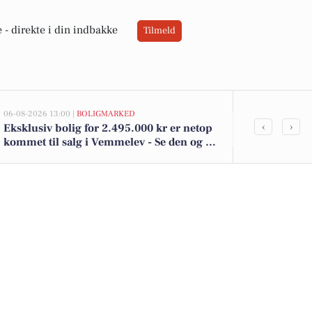
 -
direkte i din indbakke
Tilmeld
06-08-2026 13:00 |
BOLIGMARKED
05-08-2026 13:02
‹
›
Eksklusiv bolig for 2.495.000 kr er netop
Top 6 over dy
kommet til salg i Vemmelev - Se den og de
Vemmelev. Pr
dyreste boliger her