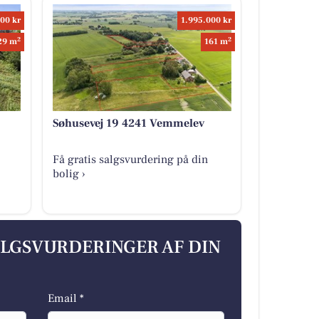
00 kr
1.995.000 kr
2
2
29 m
161 m
Søhusevej 19 4241 Vemmelev
Få gratis salgsvurdering på din
bolig ›
ALGSVURDERINGER AF DIN
Email *