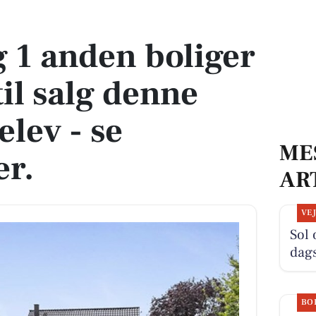
 til salg denne uge i Vemmelev - se boligerne her.
g 1 anden boliger
il salg denne
lev - se
ME
er.
AR
VE
Sol 
dag
BO