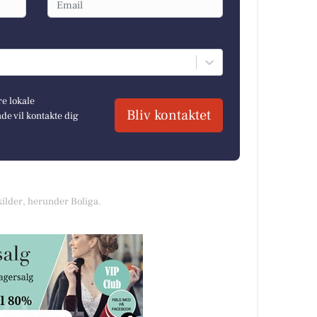
re lokale
Bliv kontaktet
e vil kontakte dig
kilder, herunder Boliga.