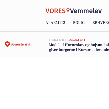
VORES
Vemmelev
ALARM112
BOLIG
ERHVER
6 timer siden |
LOKALT NYT
Seneste nyt ›
Model af Havneskov og højvandss
giver borgerne i Korsør et levende
i kommende projekt