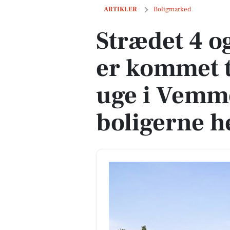
Strædet 4 og 1 anden boliger er kommet
ARTIKLER
Boligmarked
Strædet 4 o
er kommet t
uge i Vemme
boligerne h