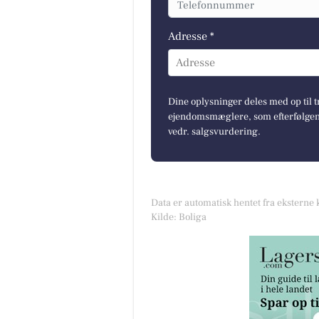
Adresse *
Adresse
Dine oplysninger deles med op til t
ejendomsmæglere, som efterfølgend
vedr. salgsvurdering.
Data er automatisk hentet fra eksterne 
Kilde: Boliga