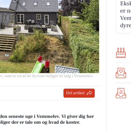
Eksk
er n
Vem
dyre
, som er en af de dyreste boliger til salg i Vemmelev.
Del artikel
 den seneste uge i Vemmelev. Vi giver dig her
oliger der er tale om og hvad de koster.