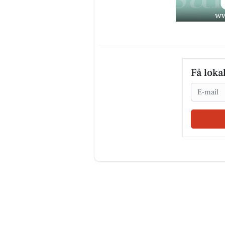
Få loka
Email