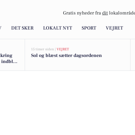
Gratis nyheder fra
dit
lokalområde
V
DET SKER
LOKALT NYT
SPORT
VEJRET
15 timer siden |
VEJRET
ikring
Sol og blæst sætter dagsordenen
 indblik