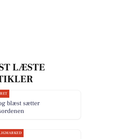
ST LÆSTE
TIKLER
JRET
og blæst sætter
sordenen
LIGMARKED