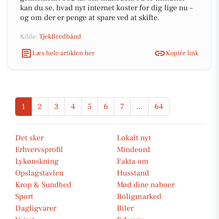
kan du se, hvad nyt internet koster for dig lige nu –
og om der er penge at spare ved at skifte.
Kilde:
TjekBredbånd
Læs hele artiklen her
Kopiér link
1
2
3
4
5
6
7
...
64
Det sker
Lokalt nyt
Erhvervsprofil
Mindeord
Lykønskning
Fakta om
Opslagstavlen
Husstand
Krop & Sundhed
Mød dine naboer
Sport
Boligmarked
Dagligvarer
Biler