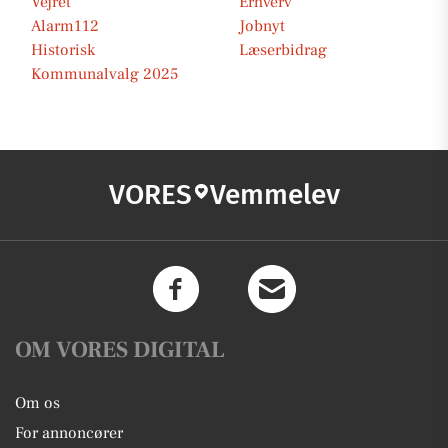
Vejret
Erhverv
Alarm112
Jobnyt
Historisk
Læserbidrag
Kommunalvalg 2025
VORES
Vemmelev
OM VORES DIGITAL
Om os
For annoncører