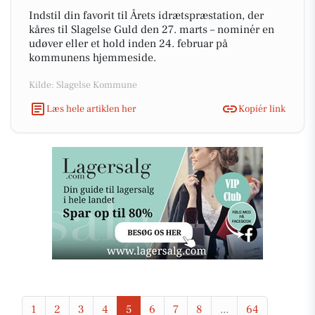
Indstil din favorit til Årets idrætspræstation, der
kåres til Slagelse Guld den 27. marts – nominér en
udøver eller et hold inden 24. februar på
kommunens hjemmeside.
Kilde: Slagelse Kommune
Læs hele artiklen her
Kopiér link
1
2
3
4
5
6
7
8
...
64