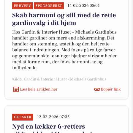
14-02-2026 08:01
ERHVERV
SPONSORERET
Skab harmoni og stil med de rette
gardinvalg i dit hjem
Hos Gardin & Interiør Huset – Michaels Gardinbus
handler gardiner om mere end afskærmning. Det
handler om stemning, æstetik og den helt rette
balance i indretningen. Med fokus på rolige farver
og gennemtænkte løsninger hjælper virksomheden
med at forme rum, der føles harmoniske og
indbydende.
Kilde: Gardin & Interiør Huset - Michaels Gardinbus
Læs hele artiklen her
Kopiér link
12-02-2026 07:35
DET SKER
Nyd en lækker 6-retters