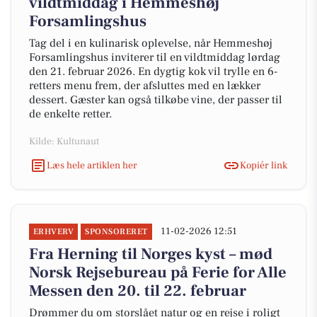
vildtmiddag i Hemmeshøj
Forsamlingshus
Tag del i en kulinarisk oplevelse, når Hemmeshøj
Forsamlingshus inviterer til en vildtmiddag lørdag
den 21. februar 2026. En dygtig kok vil trylle en 6-
retters menu frem, der afsluttes med en lækker
dessert. Gæster kan også tilkøbe vine, der passer til
de enkelte retter.
Kilde: Kultunaut
Læs hele artiklen her
Kopiér link
11-02-2026 12:51
ERHVERV
SPONSORERET
Fra Herning til Norges kyst – mød
Norsk Rejsebureau på Ferie for Alle
Messen den 20. til 22. februar
Drømmer du om storslået natur og en rejse i roligt