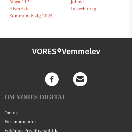
Alarm112
Jobnyt
Historisk
Læserbidrag
Kommunalvalg 2025
VORES
Vemmelev
OM VORES DIGITAL
Om os
For annoncører
Vilkår og Privatlivspolitik