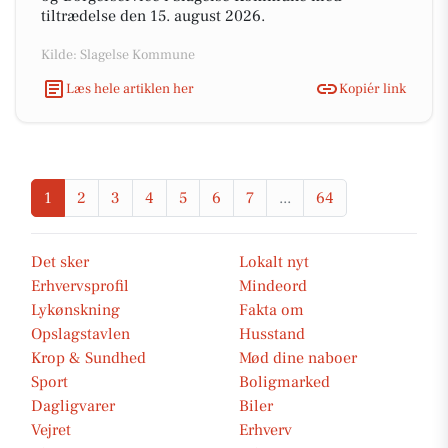
tiltrædelse den 15. august 2026.
Kilde: Slagelse Kommune
Læs hele artiklen her
Kopiér link
1
2
3
4
5
6
7
...
64
Det sker
Lokalt nyt
Erhvervsprofil
Mindeord
Lykønskning
Fakta om
Opslagstavlen
Husstand
Krop & Sundhed
Mød dine naboer
Sport
Boligmarked
Dagligvarer
Biler
Vejret
Erhverv