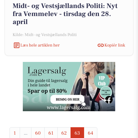
Midt- og Vestsjællands Politi: Nyt
fra Vemmelev - tirsdag den 28.
april
Kilde: Midt- og Vestsjællands Politi
Læs hele artiklen her
Kopiér link
1
...
60
61
62
63
64