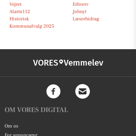
Vejret
Erhverv
Alarm112
Jobnyt
Historisk
Læserbidrag
Kommunalvalg 2025
VORES
Vemmelev
OM VORES DIGITAL
Om os
For annoncører