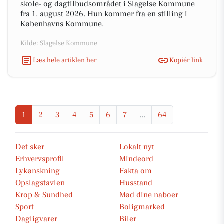
skole- og dagtilbudsområdet i Slagelse Kommune
fra 1. august 2026. Hun kommer fra en stilling i
Københavns Kommune.
Kilde: Slagelse Kommune
Læs hele artiklen her
Kopiér link
1
2
3
4
5
6
7
...
64
Det sker
Lokalt nyt
Erhvervsprofil
Mindeord
Lykønskning
Fakta om
Opslagstavlen
Husstand
Krop & Sundhed
Mød dine naboer
Sport
Boligmarked
Dagligvarer
Biler